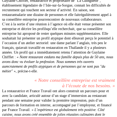
Guylaine Chifflet, restauratrice et propriétaire de "La Guinguette",
établissement légendaire de l’Isle-sur-la-Sorgue, connait les difficultés de
recrutement qui touchent son secteur d’activité. En saison, son
restaurantsalarie une dizaine de personnes et elle faitrégulièrement appel à
sa conseillère entreprise pourrencontrer de nouveaux collaborateurs.
C’est à la sortie d’une réunion à l’agence où elle était venue présenter son
entreprise et décrire les profilsqu’elle recherchait, que sa conseillère
entreprise lui aproposé de rester quelques minutes supplémentaires. Elle
souhaitait lui présenter un profil atypique dont elleavait perçu le potentiel à
l’occasion d’un atelier sectoriel: une dame parlant l’anglais, très peu le
français, quiavait travaillé en restauration en Thaïlande il y a plusieurs
années. Un profil qui a immédiatement retenu l’attention de Guylaine
Chifflet : «
Notre restaurant estdans ma famille depuis plus de 50 ans, nous
avons donc vu évoluer la profession. Nous sommes très ouverts
aurecrutement de profils atypiques et de personnes qui ne sont pas "du
métier"
», précise-t-elle.
«
Notre conseillère entreprise est vraiment
à l’écoute de nos besoins.
»
La restauratrice et France Travail ont alors construit un parcours pour et
avec la candidate, articulé autour d’un stage d’immersion au restaurant
pendant une semaine pour valider la première impression, puis d’un
parcours de formation en interne, accompagné par l’employeur, et financé
par France Travail. «
L’expérience est globalement très positive. Côté
cuisine, nous avons créé ensemble de jolies réussites culinaires dont le