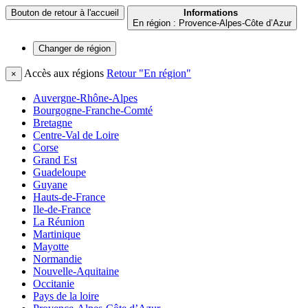
Bouton de retour à l'accueil
Informations
En région : Provence-Alpes-Côte d’Azur
Changer de
région
Accès aux régions
Retour "En région"
×
Auvergne-Rhône-Alpes
Bourgogne-Franche-Comté
Bretagne
Centre-Val de Loire
Corse
Grand Est
Guadeloupe
Guyane
Hauts-de-France
Ile-de-France
La Réunion
Martinique
Mayotte
Normandie
Nouvelle-Aquitaine
Occitanie
Pays de la loire