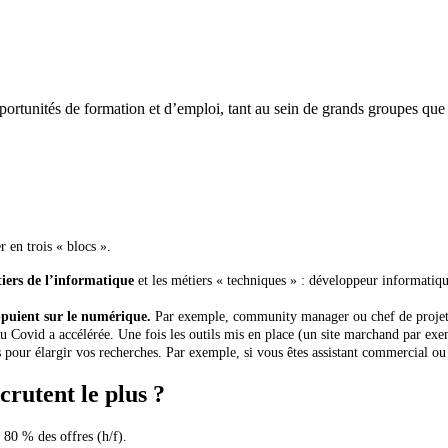
ortunités de formation et d’emploi, tant au sein de grands groupes que de
 en trois « blocs ».
tiers de l’informatique
et les métiers « techniques » : développeur informatiq
appuient sur le numérique.
Par exemple, community manager ou chef de projet dig
du Covid a accélérée. Une fois les outils mis en place (un site marchand par exem
ur élargir vos recherches. Par exemple, si vous êtes assistant commercial ou v
crutent le plus ?
80 % des offres (h/f).