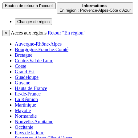
Bouton de retour à l'accueil
Informations
En région : Provence-Alpes-Côte d’Azur
Changer de
région
Accès aux régions
Retour "En région"
×
Auvergne-Rhône-Alpes
Bourgogne-Franche-Comté
Bretagne
Centre-Val de Loire
Corse
Grand Est
Guadeloupe
Guyane
Hauts-de-France
Ile-de-France
La Réunion
Martinique
Mayotte
Normandie
Nouvelle-Aquitaine
Occitanie
Pays de la loire