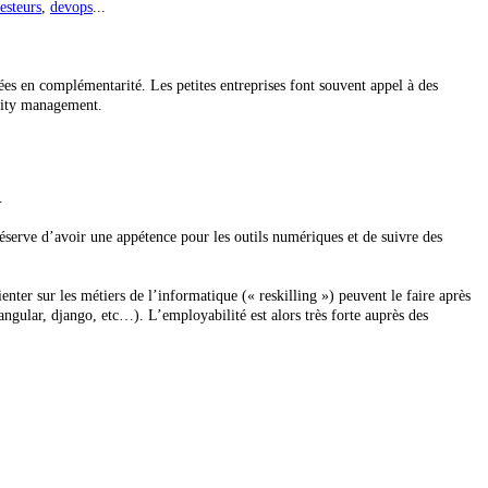
testeurs
,
devops
...
s en complémentarité. Les petites entreprises font souvent appel à des
unity management.
.
réserve d’avoir une appétence pour les outils numériques et de suivre des
er sur les métiers de l’informatique (« reskilling ») peuvent le faire après
ngular, django, etc…). L’employabilité est alors très forte auprès des