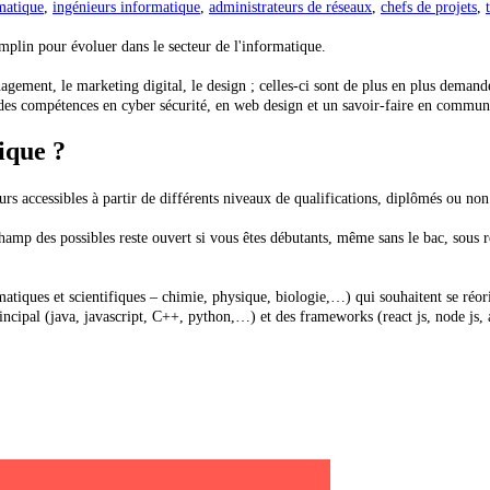
matique
,
ingénieurs informatique
,
administrateurs de réseaux
,
chefs de projets
,
mplin pour évoluer dans le secteur de l'informatique.
nt, le marketing digital, le design ; celles-ci sont de plus en plus demandée
c des compétences en cyber sécurité, en web design et un savoir-faire en comm
ique ?
urs accessibles à partir de différents niveaux de qualifications, diplômés ou non
champ des possibles reste ouvert si vous êtes débutants, même sans le bac, sous 
es et scientifiques – chimie, physique, biologie,…) qui souhaitent se réorient
ncipal (java, javascript, C++, python,…) et des frameworks (react js, node js, a