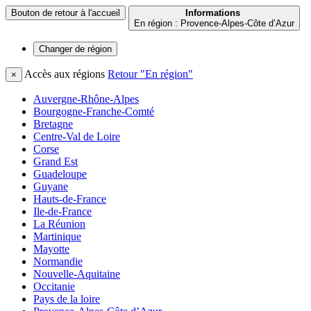
Bouton de retour à l'accueil
Informations
En région : Provence-Alpes-Côte d’Azur
Changer de
région
Accès aux régions
Retour "En région"
×
Auvergne-Rhône-Alpes
Bourgogne-Franche-Comté
Bretagne
Centre-Val de Loire
Corse
Grand Est
Guadeloupe
Guyane
Hauts-de-France
Ile-de-France
La Réunion
Martinique
Mayotte
Normandie
Nouvelle-Aquitaine
Occitanie
Pays de la loire