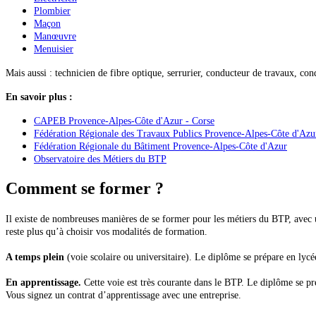
Plombier
Maçon
Manœuvre
Menuisier
Mais aussi : technicien de fibre optique, serrurier, conducteur de travaux, co
En savoir plus :
CAPEB Provence-Alpes-Côte d'Azur - Corse
Fédération Régionale des Travaux Publics Provence-Alpes-Côte d'Azu
Fédération Régionale du Bâtiment Provence-Alpes-Côte d'Azur
Observatoire des Métiers du BTP
Comment se former ?
Il existe de nombreuses manières de se former pour les métiers du BTP, avec un
reste plus qu’à choisir vos modalités de formation.
A temps plein
(voie scolaire ou universitaire). Le diplôme se prépare en lycé
En apprentissage.
Cette voie est très courante dans le BTP. Le diplôme se pr
Vous signez un contrat d’apprentissage avec une entreprise.