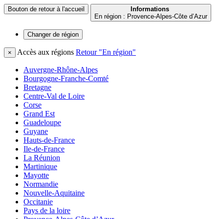
Bouton de retour à l'accueil
Informations
En région : Provence-Alpes-Côte d’Azur
Changer de
région
Accès aux régions
Retour "En région"
×
Auvergne-Rhône-Alpes
Bourgogne-Franche-Comté
Bretagne
Centre-Val de Loire
Corse
Grand Est
Guadeloupe
Guyane
Hauts-de-France
Ile-de-France
La Réunion
Martinique
Mayotte
Normandie
Nouvelle-Aquitaine
Occitanie
Pays de la loire