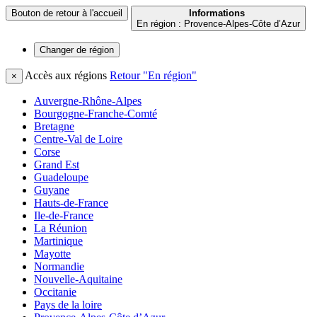
Bouton de retour à l'accueil
Informations
En région : Provence-Alpes-Côte d’Azur
Changer de
région
Accès aux régions
Retour "En région"
×
Auvergne-Rhône-Alpes
Bourgogne-Franche-Comté
Bretagne
Centre-Val de Loire
Corse
Grand Est
Guadeloupe
Guyane
Hauts-de-France
Ile-de-France
La Réunion
Martinique
Mayotte
Normandie
Nouvelle-Aquitaine
Occitanie
Pays de la loire