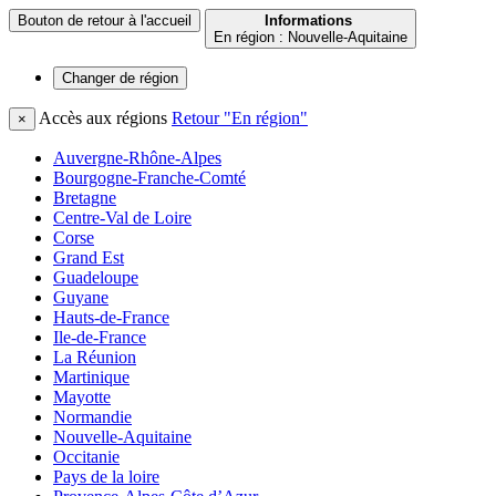
Bouton de retour à l'accueil
Informations
En région : Nouvelle-Aquitaine
Changer de
région
Accès aux régions
Retour "En région"
×
Auvergne-Rhône-Alpes
Bourgogne-Franche-Comté
Bretagne
Centre-Val de Loire
Corse
Grand Est
Guadeloupe
Guyane
Hauts-de-France
Ile-de-France
La Réunion
Martinique
Mayotte
Normandie
Nouvelle-Aquitaine
Occitanie
Pays de la loire