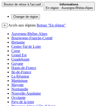
Bouton de retour à l'accueil
Informations
En région : Auvergne-Rhône-Alpes
Changer de
région
Accès aux régions
Retour "En région"
×
Auvergne-Rhône-Alpes
Bourgogne-Franche-Comté
Bretagne
Centre-Val de Loire
Corse
Grand Est
Guadeloupe
Guyane
Hauts-de-France
Ile-de-France
La Réunion
Martinique
Mayotte
Normandie
Nouvelle-Aquitaine
Occitanie
Pays de la loire