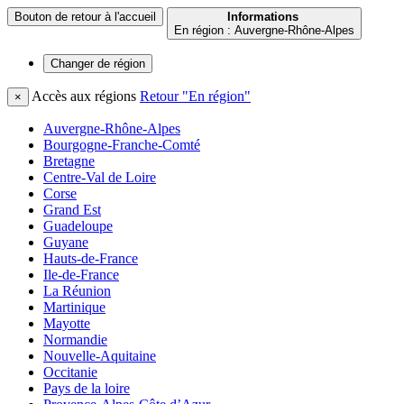
Bouton de retour à l'accueil
Informations
En région : Auvergne-Rhône-Alpes
Changer de
région
Accès aux régions
Retour "En région"
×
Auvergne-Rhône-Alpes
Bourgogne-Franche-Comté
Bretagne
Centre-Val de Loire
Corse
Grand Est
Guadeloupe
Guyane
Hauts-de-France
Ile-de-France
La Réunion
Martinique
Mayotte
Normandie
Nouvelle-Aquitaine
Occitanie
Pays de la loire