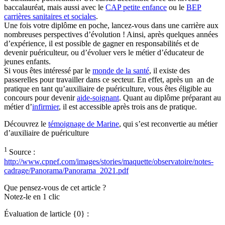
baccalauréat, mais aussi avec le
CAP petite enfance
ou le
BEP
carrières sanitaires et sociales
.
Une fois votre diplôme en poche, lancez-vous dans une carrière aux
nombreuses perspectives d’évolution ! Ainsi, après quelques années
d’expérience, il est possible de gagner en responsabilités et de
devenir puériculteur, ou d’évoluer vers le métier d’éducateur de
jeunes enfants.
Si vous êtes intéressé par le
monde de la santé
, il existe des
passerelles pour travailler dans ce secteur. En effet, après un an de
pratique en tant qu’auxiliaire de puériculture, vous êtes éligible au
concours pour devenir
aide-soignant
. Quant au diplôme préparant au
métier d’
infirmier
, il est accessible après trois ans de pratique.
Découvrez le
témoignage de Marine
, qui s’est reconvertie au métier
d’auxiliaire de puériculture
1
Source :
http://www.cpnef.com/images/stories/maquette/observatoire/notes-
cadrage/Panorama/Panorama_2021.pdf
Que pensez-vous de cet article ?
Notez-le en 1 clic
Évaluation de larticle {0} :