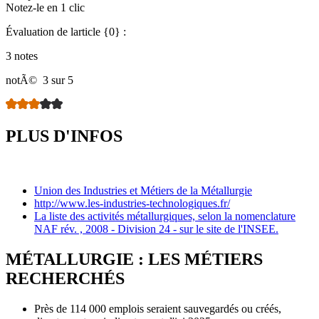
Notez-le en 1 clic
Évaluation de larticle {0} :
3 notes
notÃ©
3 sur 5
PLUS D'INFOS
Union des Industries et Métiers de la Métallurgie
http://www.les-industries-technologiques.fr/
La liste des activités métallurgiques, selon la nomenclature
NAF rév. , 2008 - Division 24 - sur le site de l'INSEE.
MÉTALLURGIE : LES MÉTIERS
RECHERCHÉS
Près de 114 000 emplois seraient sauvegardés ou créés,