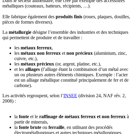
Dans le secteur alimentaire, elle crée par exemple des accessoires
métalliques (couteaux, batteurs, récipients, …).
Elle fabrique également des
produits finis
(roues, plaques, douilles,
pièces de formes diverses).
La
métallurgie
désigne l’ensemble des industries et des techniques
qui permettent de produire et de travailler :
les
métaux ferreux
,
les
métaux non ferreux
et
non précieux
(aluminium, zinc,
cuivre, etc.),
les
métaux précieux
(or, argent, platine, etc.),
et les
alliages
(l’alliage étant la combinaison d’un métal avec
un ou plusieurs autres éléments chimiques. Exemple : l’acier
est un alliage métallique constitué principalement de fer et de
carbone).
Les activités regroupent, selon l’
INSEE
(division 24, NAF rév. 2,
2008) :
la
f
onte
et le
raffinage de métaux ferreux et non ferreux
à
partir de minerais,
la
fonte brute
ou
ferraille
, en utilisant des procédés
électrométallurgiques et autres techniques métallurgiques,