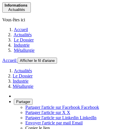
Informations
Actualités
Vous êtes ici
Accueil
Actualités
Le Dossier
Industrie
Métallurgie
Accueil
Afficher le fil d'ariane
Actualités
Le Dossier
Industrie
Métallurgie
Partager
Partager l'article sur Facebook
Facebook
Partager l'article sur X
X
Partager l'article sur Linkedin
LinkedIn
Envoyer l'article par mail
Email
Copier le lien