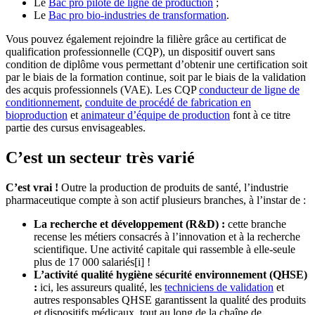
Le
Bac pro pilote de ligne de production
;
Le
Bac pro bio-industries de transformation
.
Vous pouvez également rejoindre la filière grâce au certificat de
qualification professionnelle (CQP), un dispositif ouvert sans
condition de diplôme vous permettant d’obtenir une certification soit
par le biais de la formation continue, soit par le biais de la validation
des acquis professionnels (VAE). Les CQP
conducteur de ligne de
conditionnement
,
conduite de procédé de fabrication en
bioproduction
et
animateur d’équipe de production
font à ce titre
partie des cursus envisageables.
C’est un secteur très varié
C’est vrai !
Outre la production de produits de santé, l’industrie
pharmaceutique compte à son actif plusieurs branches, à l’instar de :
La recherche et développement (R&D) :
cette branche
recense les métiers consacrés à l’innovation et à la recherche
scientifique. Une activité capitale qui rassemble à elle-seule
plus de 17 000 salariés[i] !
L’activité qualité hygiène sécurité environnement (QHSE)
:
ici, les assureurs qualité, les
techniciens de validation
et
autres responsables QHSE garantissent la qualité des produits
et dispositifs médicaux, tout au long de la chaîne de