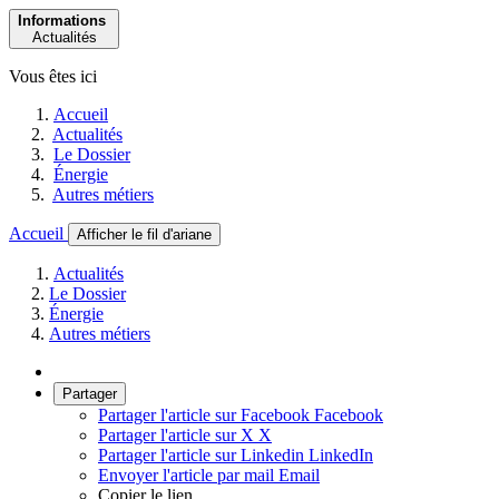
Informations
Actualités
Vous êtes ici
Accueil
Actualités
Le Dossier
Énergie
Autres métiers
Accueil
Afficher le fil d'ariane
Actualités
Le Dossier
Énergie
Autres métiers
Partager
Partager l'article sur Facebook
Facebook
Partager l'article sur X
X
Partager l'article sur Linkedin
LinkedIn
Envoyer l'article par mail
Email
Copier le lien