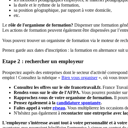
la durée et le rythme de la formation,
sa position géographique, par rapport à votre domicile,
etc.
Le
r
ôle de l'organisme de formation?
Dispenser une formation génér
Les actions de formation peuvent également être dispensées par l’entre
Vous pouvez trouver un organisme de formation via le moteur de rech
Prenez garde aux dates d'inscription : la formation en alternance suit u
Etape 2 : rechercher un employeur
Prospectez auprès des entreprises dont le secteur d'activité correspond
emploi ! Consultez la rubrique «
B
ien vous organiser
», où vous trouv
Consultez les offres sur le site francetravail.fr.
France Travai
Rendez-vous sur le site de l'AFPA.
Vous pourrez postuler su
Rapprochez-vous de votre organisme de formation.
Il pour
Pensez également à la
candidature spontanée
.
Faites appel à votre
réseau
.
Vous multiplierez les occasions de
N'hésitez pas également à
recontacter une entreprise avec laq
L'employeur s'intéresse avant tout à votre personnalité et à votre
avantages que pourraient bénéficier l'entreprise à signer un contrat de 