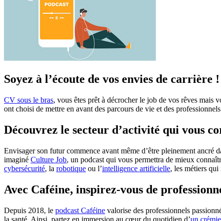
Soyez à l’écoute de vos envies de carrière !
CV sous le bras
, vous êtes prêt à décrocher le job de vos rêves mais 
ont choisi de mettre en avant des parcours de vie et des professionnels 
Découvrez le secteur d’activité qui vous c
Envisager son futur commence avant même d’être pleinement ancré dans 
imaginé
Culture Job
, un podcast qui vous permettra de mieux connaître
cybersécurité
, la
robotique
ou l’
intelligence artificielle
, les métiers qu
Avec Caféine, inspirez-vous de professionn
Depuis 2018, le
podcast Caféine
valorise des professionnels passionné
la santé. Ainsi, partez en immersion au cœur du quotidien d’
un crémie