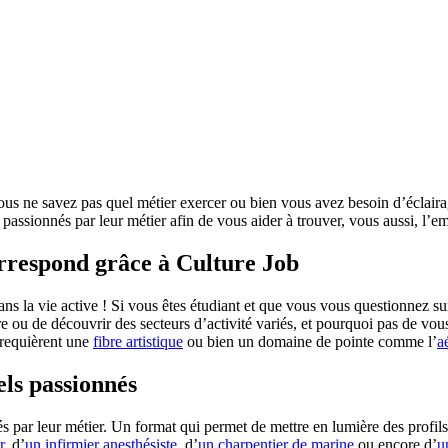
vous ne savez pas quel métier exercer ou bien vous avez besoin d’éclaira
passionnés par leur métier afin de vous aider à trouver, vous aussi, l’em
orrespond grâce à Culture Job
la vie active ! Si vous êtes étudiant et que vous vous questionnez sur
 ou de découvrir des secteurs d’activité variés, et pourquoi pas de vous 
i requièrent une
fibre artistique
ou bien un domaine de pointe comme l’
a
els passionnés
s par leur métier. Un format qui permet de mettre en lumière des profils
r
, d’
un infirmier anesthésiste
, d’
un charpentier de marine
ou encore d’
u