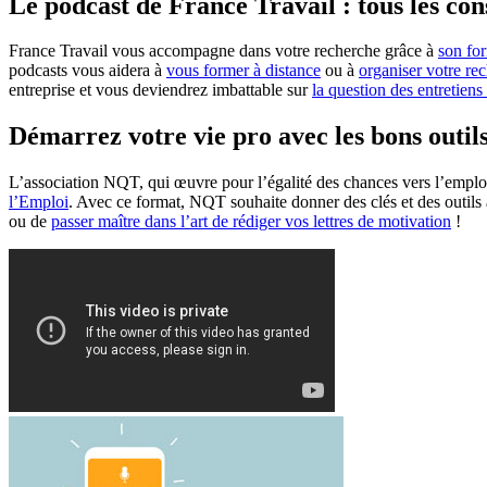
Le podcast de France Travail : tous les con
France Travail vous accompagne dans votre recherche grâce à
son for
podcasts vous aidera à
vous former à distance
ou à
organiser votre re
entreprise et vous deviendrez imbattable sur
la question des entretien
Démarrez votre vie pro avec les bons outils
L’association NQT, qui œuvre pour l’égalité des chances vers l’emplo
l’Emploi
. Avec ce format, NQT souhaite donner des clés et des outil
ou de
passer maître dans l’art de rédiger vos lettres de motivation
!