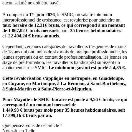
aucun salarié ne doit être payé.
er
À compter du
1
juin 2026
, le SMIC, ou salaire minimum
interprofessionnel de croissance, est revalorisé pour atteindre un
taux horaire de 12,31€ bruts
,
ce qui correspond à un montant
de 1 867,02 € bruts mensuels
pour
35 heures hebdomadaires
et
22 404,24 € bruts annuels
.
Cependant, certaines catégories de travailleurs (les jeunes de moins
de 18 ans qui ont moins de six mois de pratique professionnelle, les
jeunes apprentis ou en contrat de professionnalisation, les jeunes en
stage de pré-formation, les travailleurs handicapés) subissent un
abattement sur le SMIC.
Le minimum garanti est porté à 4,35 €.
Cette revalorisation s’applique en métropole, en Guadeloupe,
en Guyane, en Martinique, à La Réunion, à Saint-Barthélemy,
à Saint-Martin et à Saint-Pierre-et-Miquelon.
Pour Mayotte : le SMIC horaire est porté à 9,56 € bruts, ce qui
correspond à un montant mensuel de
1 449,93 €
bruts par mois pour 35 heures hebdomadaires, soit
17 399,16 € bruts par an.
Que pensez-vous de cet article ?
Notez-le en 1 clic