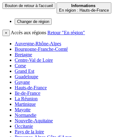
Bouton de retour à l'accueil
Informations
En région : Hauts-de-France
Changer de
région
Accès aux régions
Retour "En région"
×
Auvergne-Rhône-Alpes
Bourgogne-Franche-Comté
Bretagne
Centre-Val de Loire
Corse
Grand Est
Guadeloupe
Guyane
Hauts-de-France
Ile-de-France
La Réunion
Martinique
Mayotte
Normandie
Nouvelle-Aquitaine
Occitanie
Pays de la loire