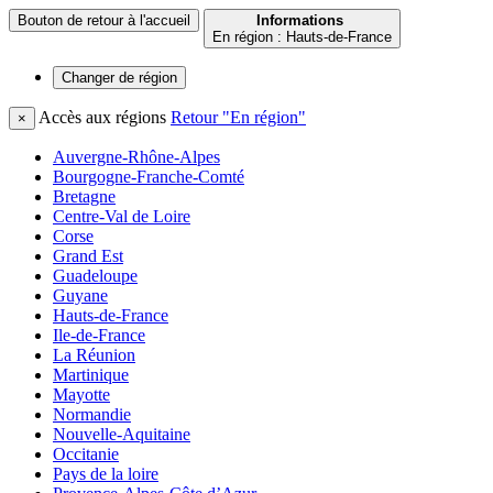
Bouton de retour à l'accueil
Informations
En région : Hauts-de-France
Changer de
région
Accès aux régions
Retour "En région"
×
Auvergne-Rhône-Alpes
Bourgogne-Franche-Comté
Bretagne
Centre-Val de Loire
Corse
Grand Est
Guadeloupe
Guyane
Hauts-de-France
Ile-de-France
La Réunion
Martinique
Mayotte
Normandie
Nouvelle-Aquitaine
Occitanie
Pays de la loire