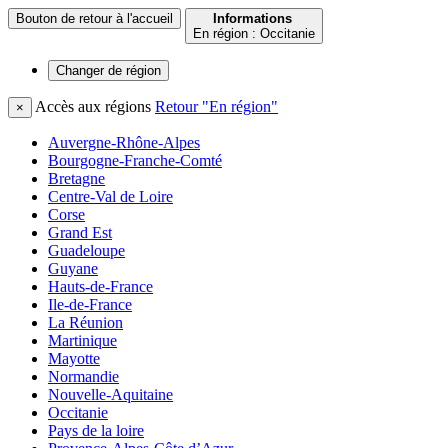
Bouton de retour à l'accueil
Informations
En région : Occitanie
Changer de
région
Accès aux régions
Retour "En région"
×
Auvergne-Rhône-Alpes
Bourgogne-Franche-Comté
Bretagne
Centre-Val de Loire
Corse
Grand Est
Guadeloupe
Guyane
Hauts-de-France
Ile-de-France
La Réunion
Martinique
Mayotte
Normandie
Nouvelle-Aquitaine
Occitanie
Pays de la loire