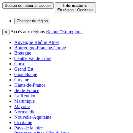
Bouton de retour à l'accueil
Informations
En région : Occitanie
Changer de
région
Accès aux régions
Retour "En région"
×
Auvergne-Rhône-Alpes
Bourgogne-Franche-Comté
Bretagne
Centre-Val de Loire
Corse
Grand Est
Guadeloupe
Guyane
Hauts-de-France
Ile-de-France
La Réunion
Martinique
Mayotte
Normandie
Nouvelle-Aquitaine
Occitanie
Pays de la loire