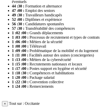
éventuels
44 :30 :
Formation et alternance
47 :00 :
Emploi des seniors
49 :30 :
Travailleurs handicapés
52 :00 :
Diplômes et expérience
56 :30 :
Candidatures spontanées
57 :30 :
Transférabilité des compétences
1 :02 :00 :
Grands déplacements
1 :03 :00 :
Processus de recrutement et types de contrats
1 :06 :00 :
Métiers de la sécurité
1 :08 :00 :
Télétravail
1 :09 :00 :
Problématique de la mobilité et du logement
1 :11 :00 :
Facilités autour des usines (conciergeries)
1 :13 :00 :
Métiers de la cybersécurité
1 :15 :00 :
Recrutements nationaux et locaux
1 :17 :00 :
Postes support en hygiène et sécurité
1 :18 :30 :
Compétences et habilitations
1 :20 :00 :
Package salarial
1 :22 :30 :
Convention collective
1 :24 :00 :
Remerciements
Tout sur : Occitanie
×