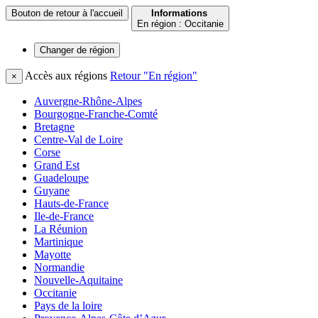
Bouton de retour à l'accueil
Informations
En région : Occitanie
Changer de
région
Accès aux régions
Retour "En région"
×
Auvergne-Rhône-Alpes
Bourgogne-Franche-Comté
Bretagne
Centre-Val de Loire
Corse
Grand Est
Guadeloupe
Guyane
Hauts-de-France
Ile-de-France
La Réunion
Martinique
Mayotte
Normandie
Nouvelle-Aquitaine
Occitanie
Pays de la loire