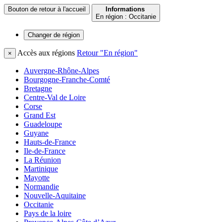
Bouton de retour à l'accueil
Informations
En région : Occitanie
Changer de
région
Accès aux régions
Retour "En région"
×
Auvergne-Rhône-Alpes
Bourgogne-Franche-Comté
Bretagne
Centre-Val de Loire
Corse
Grand Est
Guadeloupe
Guyane
Hauts-de-France
Ile-de-France
La Réunion
Martinique
Mayotte
Normandie
Nouvelle-Aquitaine
Occitanie
Pays de la loire