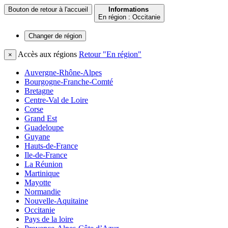
Bouton de retour à l'accueil
Informations
En région : Occitanie
Changer de
région
Accès aux régions
Retour "En région"
×
Auvergne-Rhône-Alpes
Bourgogne-Franche-Comté
Bretagne
Centre-Val de Loire
Corse
Grand Est
Guadeloupe
Guyane
Hauts-de-France
Ile-de-France
La Réunion
Martinique
Mayotte
Normandie
Nouvelle-Aquitaine
Occitanie
Pays de la loire