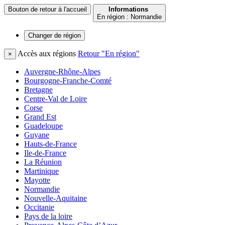
Bouton de retour à l'accueil
Informations
En région : Normandie
Changer de
région
Accès aux régions
Retour "En région"
×
Auvergne-Rhône-Alpes
Bourgogne-Franche-Comté
Bretagne
Centre-Val de Loire
Corse
Grand Est
Guadeloupe
Guyane
Hauts-de-France
Ile-de-France
La Réunion
Martinique
Mayotte
Normandie
Nouvelle-Aquitaine
Occitanie
Pays de la loire