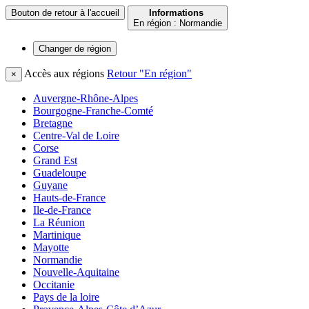
Bouton de retour à l'accueil
Informations
En région : Normandie
Changer de
région
Accès aux régions
Retour "En région"
×
Auvergne-Rhône-Alpes
Bourgogne-Franche-Comté
Bretagne
Centre-Val de Loire
Corse
Grand Est
Guadeloupe
Guyane
Hauts-de-France
Ile-de-France
La Réunion
Martinique
Mayotte
Normandie
Nouvelle-Aquitaine
Occitanie
Pays de la loire