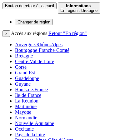
Bouton de retour à l'accueil
Informations
En région : Bretagne
Changer de
région
Accès aux régions
Retour "En région"
×
Auvergne-Rhône-Alpes
Bourgogne-Franche-Comté
Bretagne
Centre-Val de Loire
Corse
Grand Est
Guadeloupe
Guyane
Hauts-de-France
Ile-de-France
La Réunion
Martinique
Mayotte
Normandie
Nouvelle-Aquitaine
Occitanie
Pays de la loire