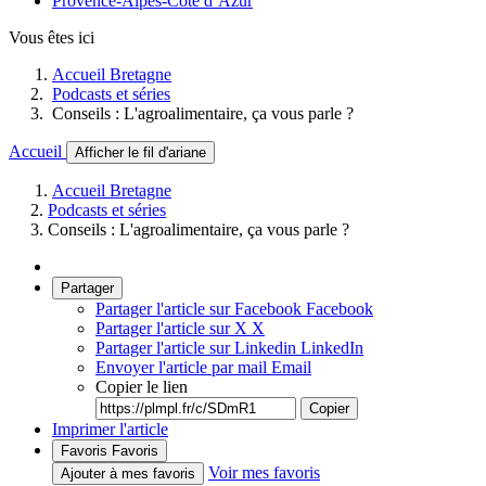
Provence-Alpes-Côte d’Azur
Vous êtes ici
Accueil Bretagne
Podcasts et séries
Conseils : L'agroalimentaire, ça vous parle ?
Accueil
Afficher le fil d'ariane
Accueil Bretagne
Podcasts et séries
Conseils : L'agroalimentaire, ça vous parle ?
Partager
Partager l'article sur Facebook
Facebook
Partager l'article sur X
X
Partager l'article sur Linkedin
LinkedIn
Envoyer l'article par mail
Email
Copier le lien
Copier
Imprimer l'article
Favoris
Favoris
Voir mes favoris
Ajouter à mes favoris