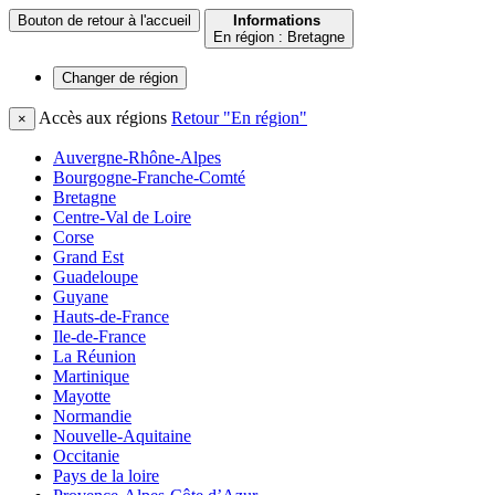
Bouton de retour à l'accueil
Informations
En région : Bretagne
Changer de
région
Accès aux régions
Retour "En région"
×
Auvergne-Rhône-Alpes
Bourgogne-Franche-Comté
Bretagne
Centre-Val de Loire
Corse
Grand Est
Guadeloupe
Guyane
Hauts-de-France
Ile-de-France
La Réunion
Martinique
Mayotte
Normandie
Nouvelle-Aquitaine
Occitanie
Pays de la loire