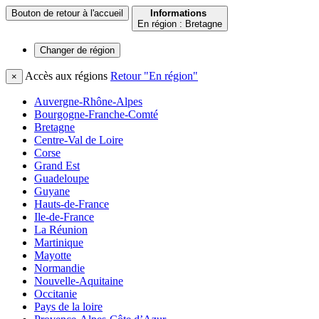
Bouton de retour à l'accueil
Informations
En région : Bretagne
Changer de
région
Accès aux régions
Retour "En région"
×
Auvergne-Rhône-Alpes
Bourgogne-Franche-Comté
Bretagne
Centre-Val de Loire
Corse
Grand Est
Guadeloupe
Guyane
Hauts-de-France
Ile-de-France
La Réunion
Martinique
Mayotte
Normandie
Nouvelle-Aquitaine
Occitanie
Pays de la loire