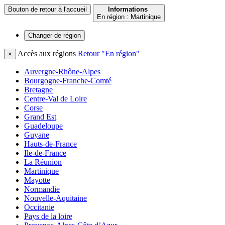
Bouton de retour à l'accueil
Informations
En région : Martinique
Changer de
région
Accès aux régions
Retour "En région"
×
Auvergne-Rhône-Alpes
Bourgogne-Franche-Comté
Bretagne
Centre-Val de Loire
Corse
Grand Est
Guadeloupe
Guyane
Hauts-de-France
Ile-de-France
La Réunion
Martinique
Mayotte
Normandie
Nouvelle-Aquitaine
Occitanie
Pays de la loire