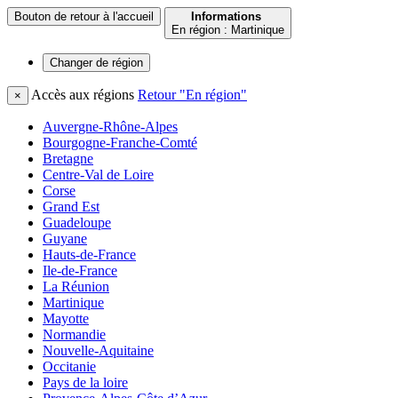
Bouton de retour à l'accueil
Informations
En région : Martinique
Changer de
région
Accès aux régions
Retour "En région"
×
Auvergne-Rhône-Alpes
Bourgogne-Franche-Comté
Bretagne
Centre-Val de Loire
Corse
Grand Est
Guadeloupe
Guyane
Hauts-de-France
Ile-de-France
La Réunion
Martinique
Mayotte
Normandie
Nouvelle-Aquitaine
Occitanie
Pays de la loire