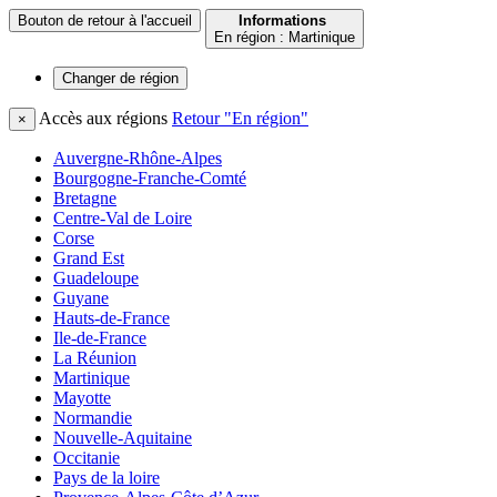
Bouton de retour à l'accueil
Informations
En région : Martinique
Changer de
région
Accès aux régions
Retour "En région"
×
Auvergne-Rhône-Alpes
Bourgogne-Franche-Comté
Bretagne
Centre-Val de Loire
Corse
Grand Est
Guadeloupe
Guyane
Hauts-de-France
Ile-de-France
La Réunion
Martinique
Mayotte
Normandie
Nouvelle-Aquitaine
Occitanie
Pays de la loire