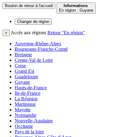
Bouton de retour à l'accueil
Informations
En région : Guyane
Changer de
région
Accès aux régions
Retour "En région"
×
Auvergne-Rhône-Alpes
Bourgogne-Franche-Comté
Bretagne
Centre-Val de Loire
Corse
Grand Est
Guadeloupe
Guyane
Hauts-de-France
Ile-de-France
La Réunion
Martinique
Mayotte
Normandie
Nouvelle-Aquitaine
Occitanie
Pays de la loire