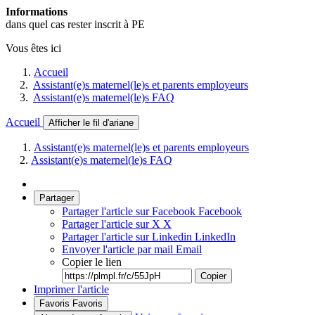
Informations
dans quel cas rester inscrit à PE
Vous êtes ici
Accueil
Assistant(e)s maternel(le)s et parents employeurs
Assistant(e)s maternel(le)s FAQ
Accueil
Afficher le fil d'ariane
Assistant(e)s maternel(le)s et parents employeurs
Assistant(e)s maternel(le)s FAQ
Partager
Partager l'article sur Facebook
Facebook
Partager l'article sur X
X
Partager l'article sur Linkedin
LinkedIn
Envoyer l'article par mail
Email
Copier le lien
Copier
Imprimer l'article
Favoris
Favoris