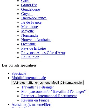
Corse
Grand Est
Guadeloupe
Guyane
Hauts-de-France
Ile-de-France
Martinique
Mayotte
Normandie
Nouvelle-Aquitaine
Occitanie
Pays de la Loire
Provence-Alpes-Côte d'Azur
La Réunion
Les portails spécialisés
Spectacle
Mobilité internationale
Voir plus, afficher les liens Mobilité internationale
Travailler à l’étranger
Mon parcours info "Travailler à l'étranger"
Recruter – International Recruitment
Revenir en France
Assistant(e)s maternel(le)s