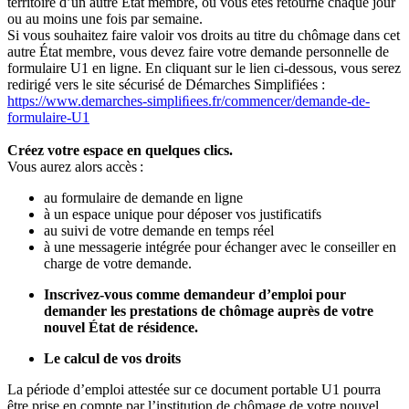
territoire d’un autre État membre, où vous êtes retourné chaque jour
ou au moins une fois par semaine.
Si vous souhaitez faire valoir vos droits au titre du chômage dans cet
autre État membre, vous devez faire votre demande personnelle de
formulaire U1 en ligne. En cliquant sur le lien ci-dessous, vous serez
redirigé vers le site sécurisé de Démarches Simplifiées :
https://www.demarches-simpliﬁees.fr/commencer/demande-de-
formulaire-U1
Créez votre espace en quelques clics.
Vous aurez alors accès :
au formulaire de demande en ligne
à un espace unique pour déposer vos justificatifs
au suivi de votre demande en temps réel
à une messagerie intégrée pour échanger avec le conseiller en
charge de votre demande.
Inscrivez-vous comme demandeur d’emploi pour
demander les prestations de chômage auprès de votre
nouvel État de résidence.
Le calcul de vos droits
La période d’emploi attestée sur ce document portable U1 pourra
être prise en compte par l’institution de chômage de votre nouvel