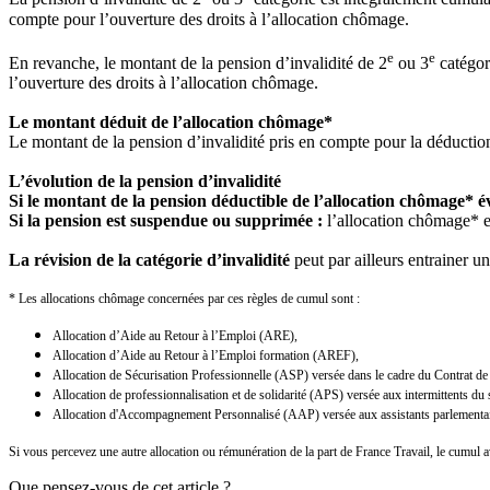
compte pour l’ouverture des droits à l’allocation chômage.
e
e
En revanche, le montant de la pension d’invalidité de 2
ou 3
catégor
l’ouverture des droits à l’allocation chômage.
Le montant déduit de l’allocation chômage*
Le montant de la pension d’invalidité pris en compte pour la déduction
L’évolution de la pension d’invalidité
Si le montant de la pension déductible de l’allocation chômage* é
Si la pension est suspendue ou supprimée :
l’allocation chômage* e
La révision de la catégorie d’invalidité
peut par ailleurs entrainer u
* Les allocations chômage concernées par ces règles de cumul sont :
Allocation d’Aide au Retour à l’Emploi (ARE),
Allocation d’Aide au Retour à l’Emploi formation (AREF),
Allocation de Sécurisation Professionnelle (ASP) versée dans le cadre du Contrat de 
Allocation de professionnalisation et de solidarité (APS) versée aux intermittents du 
Allocation d'Accompagnement Personnalisé (AAP) versée aux assistants parlementai
Si vous percevez une autre allocation ou rémunération de la part de France Travail, le cumul ave
Que pensez-vous de cet article ?