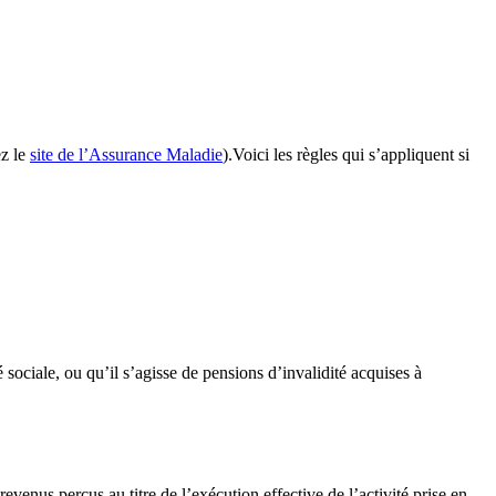
ez le
site de l’Assurance Maladie
).Voici les règles qui s’appliquent si
sociale, ou qu’il s’agisse de pensions d’invalidité acquises à
venus perçus au titre de l’exécution effective de l’activité prise en