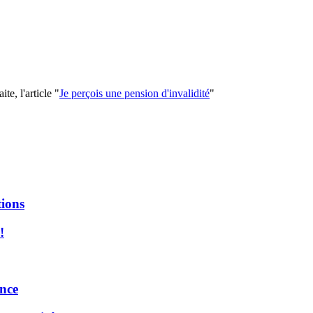
te, l'article "
Je perçois une pension d'invalidité
"
tions
!
ance