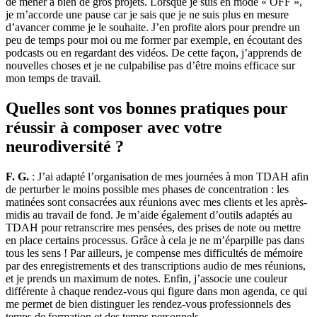
de mener à bien de gros projets. Lorsque je suis en mode « OFF »,
je m’accorde une pause car je sais que je ne suis plus en mesure
d’avancer comme je le souhaite. J’en profite alors pour prendre un
peu de temps pour moi ou me former par exemple, en écoutant des
podcasts ou en regardant des vidéos. De cette façon, j’apprends de
nouvelles choses et je ne culpabilise pas d’être moins efficace sur
mon temps de travail.
Quelles sont vos bonnes pratiques pour
réussir à composer avec votre
neurodiversité ?
F. G.
: J’ai adapté l’organisation de mes journées à mon TDAH afin
de perturber le moins possible mes phases de concentration : les
matinées sont consacrées aux réunions avec mes clients et les après-
midis au travail de fond. Je m’aide également d’outils adaptés au
TDAH pour retranscrire mes pensées, des prises de note ou mettre
en place certains processus. Grâce à cela je ne m’éparpille pas dans
tous les sens ! Par ailleurs, je compense mes difficultés de mémoire
par des enregistrements et des transcriptions audio de mes réunions,
et je prends un maximum de notes. Enfin, j’associe une couleur
différente à chaque rendez-vous qui figure dans mon agenda, ce qui
me permet de bien distinguer les rendez-vous professionnels des
temps de formation et des temps personnels.