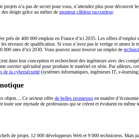
de projets n’a pas de secret pour vous, n’attendez plus pour découvrir l
ut des doigts grâce au métier de
monteur câbleur raccordeur
.
r près de 400 000 emplois en France d’ici 2035. Les offres d’emploi se 
les niveaux de qualification. Si vous n’avez pas le vertige et aimez le 
80 000 sites d’ici 2030. Vous pouvez aussi trouver un emploi de
technic
ancent dans leur conception et recherchent des ingénieurs avec des comp
e ouvrier spécialisé pour produire le matériel en série. Par ailleurs, ce
es de la cybersécurité
(systèmes informatiques, ingénieurs IT, e-learning)
omotique
 des objets… Ce secteur offre
de belles promesses
en matière d’économies
t toute une myriade de professions qui se créent et évoluent en même t
 chefs de projet, 12 000 développeurs Web et 9 000 techniciens. Mais pas