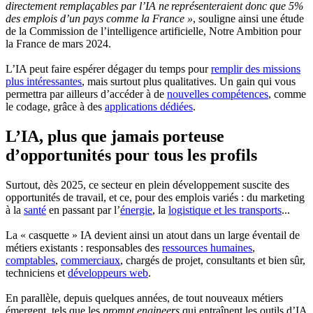
directement remplaçables par l’IA ne représenteraient donc que 5%
des emplois d’un pays comme la France »
, souligne ainsi une étude
de la Commission de l’intelligence artificielle, Notre Ambition pour
la France de mars 2024.
L’IA peut faire espérer dégager du temps pour
remplir des missions
plus intéressantes
, mais surtout plus qualitatives. Un gain qui vous
permettra par ailleurs d’accéder à de
nouvelles compétences
, comme
le codage, grâce à des
applications dédiées
.
L’IA, plus que jamais porteuse
d’opportunités pour tous les profils
Surtout, dès 2025, ce secteur en plein développement suscite des
opportunités de travail, et ce, pour des emplois variés : du marketing
à la
santé
en passant par l’
énergie
, la
logistique et les transports
...
La « casquette » IA devient ainsi un atout dans un large éventail de
métiers existants : responsables des
ressources humaines
,
comptables
,
commerciaux
, chargés de projet, consultants et bien sûr,
techniciens et
développeurs web
.
En parallèle, depuis quelques années, de tout nouveaux métiers
émergent, tels que les
prompt engineers
qui entraînent les outils d’IA