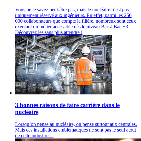
Vous ne le savez peut-être pas, mais le nucléaire n’est pas
uniquement réservé aux ingénieurs. En effet, parmi les 250
000 collaborateurs que compte la filière, nombreux sont ceux
exerçant un métier accessible dès le niveau Bac à Bac +3.
Découvrez les sans plus attendre !
3 bonnes raisons de faire carrière dans le
nucléaire
Lorsqu’on pense au nucléaire, on pense surtout aux centrales.
Mais ces installations emblématiques ne sont pas le seul atout
de cette industrie…