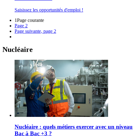
Saisissez les opportunités d'emploi !
1
Page courante
Page
2
Page suivante, page 2
Nucléaire
Nucléaire : quels métiers exercer avec un niveau
Bac à Bac +3 ?