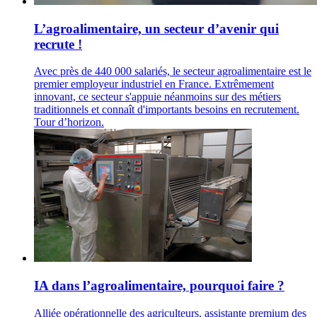
L’agroalimentaire, un secteur d’avenir qui
recrute !
Avec près de 440 000 salariés, le secteur agroalimentaire est le
premier employeur industriel en France. Extrêmement
innovant, ce secteur s'appuie néanmoins sur des métiers
traditionnels et connaît d'importants besoins en recrutement.
Tour d’horizon.
IA dans l’agroalimentaire, pourquoi faire ?
Alliée opérationnelle des agriculteurs, assistante premium des