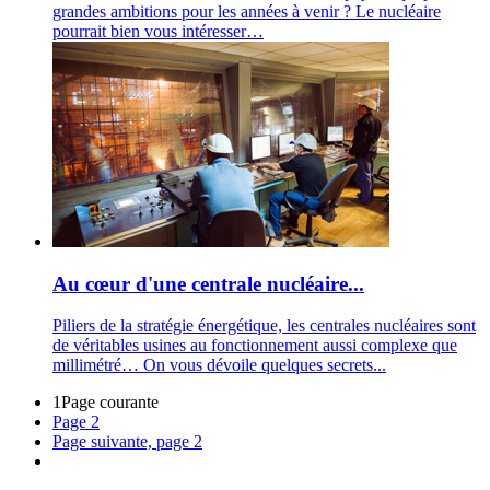
grandes ambitions pour les années à venir ? Le nucléaire
pourrait bien vous intéresser…
Au cœur d'une centrale nucléaire...
Piliers de la stratégie énergétique, les centrales nucléaires sont
de véritables usines au fonctionnement aussi complexe que
millimétré… On vous dévoile quelques secrets...
1
Page courante
Page
2
Page suivante, page 2