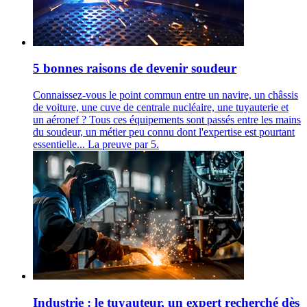
5 bonnes raisons de devenir soudeur
Connaissez-vous le point commun entre un navire, un châssis
de voiture, une cuve de centrale nucléaire, une tuyauterie et
un aéronef ? Tous ces équipements sont passés entre les mains
du soudeur, un métier peu connu dont l'expertise est pourtant
essentielle... La preuve par 5.
Industrie : le tuyauteur, un expert recherché dès