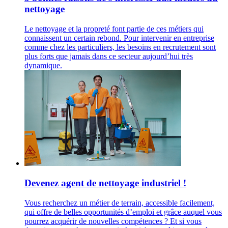
nettoyage
Le nettoyage et la propreté font partie de ces métiers qui
connaissent un certain rebond. Pour intervenir en entreprise
comme chez les particuliers, les besoins en recrutement sont
plus forts que jamais dans ce secteur aujourd’hui très
dynamique.
Devenez agent de nettoyage industriel !
Vous recherchez un métier de terrain, accessible facilement,
qui offre de belles opportunités d’emploi et grâce auquel vous
pourrez acquérir de nouvelles compétences ? Et si vous