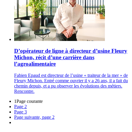
D’opérateur de ligne à directeur d’usine Fleury
Michon, récit d’une carrière dans
l’agroalimentaire
Fabien Epaud est directeur de l’usine « traiteur de la mer » de
Fleury Michon. Entré comme ouvrier il y a 26 ans, il a fait du
chemin depuis, et a pu observer les évolutions des métiers.
Rencontre.
1
Page courante
Page
2
Page
3
Page suivante, page 2