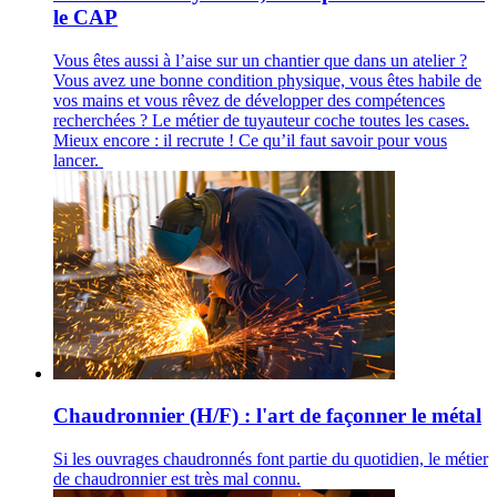
le CAP
Vous êtes aussi à l’aise sur un chantier que dans un atelier ?
Vous avez une bonne condition physique, vous êtes habile de
vos mains et vous rêvez de développer des compétences
recherchées ? Le métier de tuyauteur coche toutes les cases.
Mieux encore : il recrute ! Ce qu’il faut savoir pour vous
lancer.
Chaudronnier (H/F) : l'art de façonner le métal
Si les ouvrages chaudronnés font partie du quotidien, le métier
de chaudronnier est très mal connu.