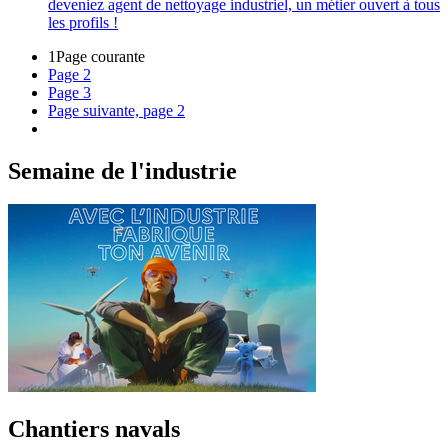
deveniez agent de nettoyage industriel, un métier ouvert à tous
les profils !
1
Page courante
Page
2
Page
3
Page suivante, page 2
Semaine de l'industrie
Chantiers navals