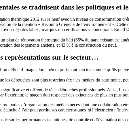
ales se traduisent dans les politiques et l
tation thermique 2012 sur le neuf avec un niveau de consommation d’én
création de la mention « Reconnu Grenelle de l’environnement ». Cette d
 avoir déjà des labels, marques ou certifications y concourant. En 2014
 plan de rénovation thermique du bâti (65% du parc existant est antér
lioration des logements anciens, et 43 % à la construction du neuf.
s représentations sur le secteur…
’un déficit d’image alors même qu’ils sont «en tension» et qu’ils peuvent
 les débouchés sont plus restreints (ex : les métiers du patrimoine, peint
 significative et offrent de réels débouchés professionnels. Ainsi, l’usa
 par l’extérieur, le maçon doit respecter des exigences de plus en plus 
x modes d’organisation des métiers nécessitant une collaboration étroit
re étanche à l’air peut perdre ses caractéristiques si l’électricien n’inte
ostic sur les performances techniques, de contrôle et d’évaluation des c