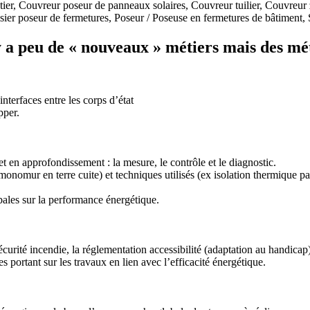
ier, Couvreur poseur de panneaux solaires, Couvreur tuilier, Couvreu
r poseur de fermetures, Poseur / Poseuse en fermetures de bâtiment, Se
y a peu de « nouveaux » métiers mais des mét
nterfaces entre les corps d’état
pper.
t en approfondissement : la mesure, le contrôle et le diagnostic.
onomur en terre cuite) et techniques utilisés (ex isolation thermique par
bales sur la performance énergétique.
urité incendie, la réglementation accessibilité (adaptation au handica
es portant sur les travaux en lien avec l’efficacité énergétique.