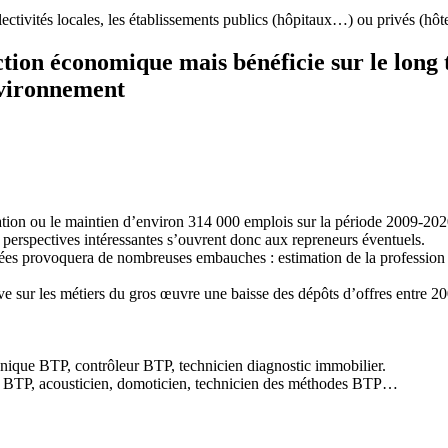
lectivités locales, les établissements publics (hôpitaux…) ou privés (hôt
raction économique mais bénéficie sur le lo
environnement
tion ou le maintien d’environ 314 000 emplois sur la période 2009-202
s perspectives intéressantes s’ouvrent donc aux repreneurs éventuels.
 années provoquera de nombreuses embauches : estimation de la professio
serve sur les métiers du gros œuvre une baisse des dépôts d’offres entre 
chnique BTP, contrôleur BTP, technicien diagnostic immobilier.
et BTP, acousticien, domoticien, technicien des méthodes BTP…