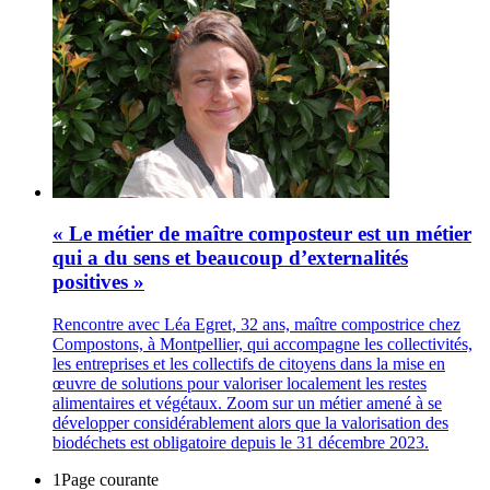
« Le métier de maître composteur est un métier
qui a du sens et beaucoup d’externalités
positives »
Rencontre avec Léa Egret, 32 ans, maître compostrice chez
Compostons, à Montpellier, qui accompagne les collectivités,
les entreprises et les collectifs de citoyens dans la mise en
œuvre de solutions pour valoriser localement les restes
alimentaires et végétaux. Zoom sur un métier amené à se
développer considérablement alors que la valorisation des
biodéchets est obligatoire depuis le 31 décembre 2023.
1
Page courante