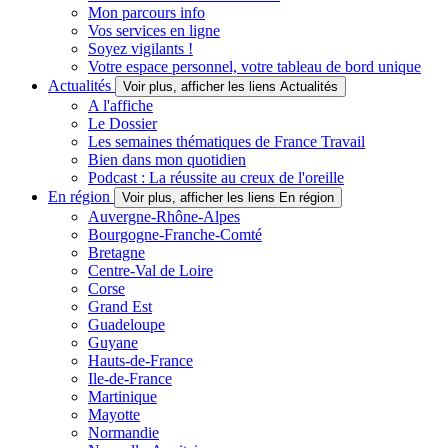
Mon parcours info
Vos services en ligne
Soyez vigilants !
Votre espace personnel, votre tableau de bord unique
Actualités
Voir plus, afficher les liens Actualités
A l'affiche
Le Dossier
Les semaines thématiques de France Travail
Bien dans mon quotidien
Podcast : La réussite au creux de l'oreille
En région
Voir plus, afficher les liens En région
Auvergne-Rhône-Alpes
Bourgogne-Franche-Comté
Bretagne
Centre-Val de Loire
Corse
Grand Est
Guadeloupe
Guyane
Hauts-de-France
Ile-de-France
Martinique
Mayotte
Normandie