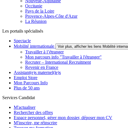
Nouvelle-Aquitaine
Occitanie
Pays de la Loire
Provence-Alpes-Côte d'Azur
La Réunion
Les portails spécialisés
Spectacle
Mobilité internationale
Voir plus, afficher les liens Mobilité interna
Travailler à l’étranger
Mon parcours info "Travailler à l'étranger"
Recruter – International Recruitment
Revenir en France
Assistant(e)s maternel(le)s
Emploi Store
Mon Parcours Info
Plus de 50 ans
Services Candidat
M'actualiser
Rechercher des offres
Espace personnel, gérer mon dossier, déposer mon CV
M'inscrire, me réinscrire
Trouver ma formation